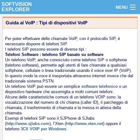
SOFTVISION
MENU
EXPLORER
HOME
Guida al VoIP : Tipi di dispositivi VoIP
SOFTWARE
Per poter effettuare delle chiamate VoIP, con il protocollo SIP, è
necessario disporre di telefoni SIP.
ACQUISTA ON-LINE
I telefoni SIP possono essere di diverse tipi :
Telefoni Software : telefono SIP basato su software
INSTALLAZIONE
Un telefono VoIP, anche conosciuto come telefono SIP o softphone
(telefono software), permette agli utenti di fare chiamate a qualsiasi
softphone, cellulare o linea tradizionale usando il voice over IP (VoIP).
HARDWARE
In questo modo la voce è trasportata attraverso internet invece che dal
tradizionale sistema PSTN.
SUPPORTO
Un telefono VoIP può essere un semplice
software telefonico
o un
dispositivo hardware che assomiglia a molti comuni telefoni.
RISORSE
Alcune delle caratteristiche comuni di un telefono VOIP sono: la
visualizzazione del numero di chi chiama (caller ID), il parcheggio di
chiamata, il trasferimento di chiamata e la messa in attesa della
CONTATTI
chiamata.
Esempi di telefoni SIP sono il SJPhone di SJlabs
(
http://www.sjlabs.com
), l’Xten (
http://www.xten.net
) oppure il
telefono
3CX VOIP per Windows
.