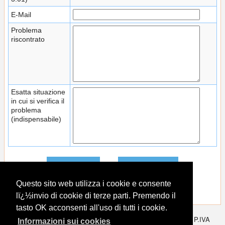
E-Mail
Problema
riscontrato
Esatta situazione
in cui si verifica il
problema
(indispensabile)
Questo sito web utilizza i cookie e consente
lï¿½invio di cookie di terze parti. Premendo il
tasto OK acconsenti all'uso di tutti i cookie.
Softvision srl - Via Cesare Battisti, 101 - 67051 Avezzano (AQ) - P.IVA
Informazioni sui cookies