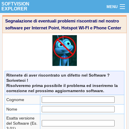
SOFTVISION
MENU
EXPLORER
HOME
Segnalazione di eventuali problemi riscontrati nel nostro
software per Internet Point, Hotspot WI-FI e Phone Center
SOFTWARE
ACQUISTA ON-LINE
INSTALLAZIONE
HARDWARE
Ritenete di aver riscontrato un difetto nel Software ?
SUPPORTO
Scriveteci !
Risolveremo prima possibile il problema ed inseriremo la
RISORSE
correzione nel prossimo aggiornamento software.
Cognome
CONTATTI
Nome
Esatta versione
del Software (Es.
3.01)