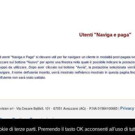
Utenti "Naviga e paga"
i utenti "Naviga e Paga" si rilevano utili per far navigare un cliente in modalità post-pagata 
iccare sul bottone "Nuovo" per aprire una finestra nella quale è possibile indicare la postazione 
uppo da utilizzare. Dopo aver cliccato sul bottone "Avvia", la postazione selezionata verr
vigare. Il nome dell'utente inserito, verrà mostrato nell'elenco mostrato in questa pagina fi
ll'utente non sarà stato saldato.
tvision srl - Via Cesare Battisti, 101 - 67051 Avezzano (AQ) - P.IVA 01564100665 |
Privacy
ftware Gestione Prenotazioni
kie di terze parti. Premendo il tasto OK acconsenti all'uso di tutt
ebook :