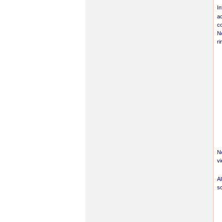
In
ac
co
Ne
ri
Ne
vi
Al
sc