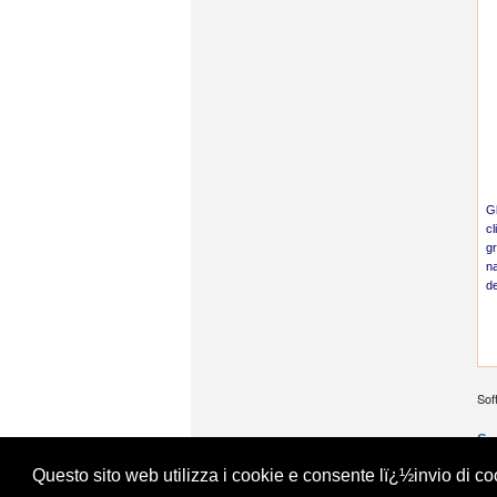
Gl
cl
gr
na
de
Sof
So
Questo sito web utilizza i cookie e consente lï¿½invio di coo
Fac