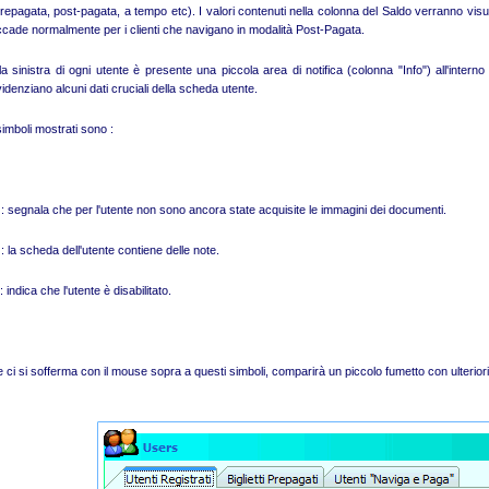
repagata, post-pagata, a tempo etc). I valori contenuti nella colonna del Saldo verranno
visu
cade normalmente per i clienti che navigano in modalità Post-Pagata.
la sinistra di ogni utente è presente una piccola area di notifica (colonna "Info") all'inter
idenziano alcuni dati cruciali della scheda utente.
simboli mostrati sono :
: segnala che per l'utente non sono ancora state acquisite le immagini dei documenti.
: la scheda dell'utente contiene delle note.
: indica che l'utente è disabilitato.
 ci si sofferma con il mouse sopra a questi simboli, comparirà un piccolo fumetto con ulterior