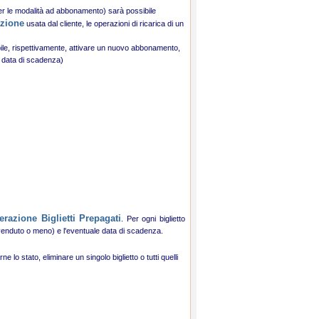
per le modalità ad abbonamento) sarà possibile
azione
usata dal cliente, le operazioni di ricarica di un
ile, rispettivamente, attivare un nuovo abbonamento,
e data di scadenza)
razione Biglietti Prepagati
. Per ogni biglietto
o (venduto o meno) e l'eventuale data di scadenza.
e lo stato, eliminare un singolo biglietto o tutti quelli