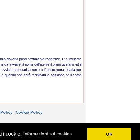
senza doverlo preventivamente registrare. E' sufficiente
da avviare, il nome dell'utente il piano tariffario ed il
à avviata automaticamente e l'utente potrà usarla per
no a quando non sarà terminata la sessione ed il conto
-
 Policy
Cookie Policy
i i cookie.
Informazioni sui cookies
OK