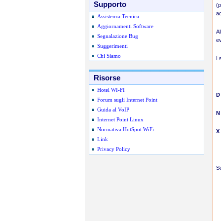
Supporto
(p
ac
Assistenza Tecnica
Aggiornamenti Software
Al
Segnalazione Bug
ev
Suggerimenti
Chi Siamo
I 
Risorse
Hotel WI-FI
D
Forum sugli Internet Point
Guida al VoIP
N
Internet Point Linux
Normativa HotSpot WiFi
X
Link
Privacy Policy
Se