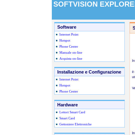
SOFTVISION EXPLORE
Software
S
Internet Point
Hotspot
Phone Center
Manuale on-line
Acquista on-line
In
Installazione e Configurazione
è 
ut
Internet Point
Hotspot
Ve
Phone Center
Hardware
Lettori Smart Card
Smart Card
Gettoniere Elettroniche
In