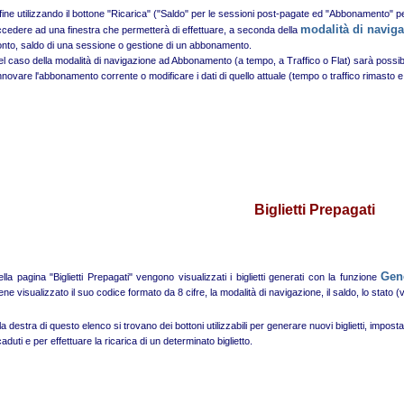
fine utilizzando il bottone "Ricarica" ("Saldo" per le sessioni post-pagate ed "Abbonamento" 
modalità di navig
cedere ad una finestra che permetterà di effettuare, a seconda della
nto, saldo di una sessione o gestione di un abbonamento.
l caso della modalità di navigazione ad Abbonamento (a tempo, a Traffico o Flat) sarà possib
nnovare l'abbonamento corrente o modificare i dati di quello attuale (tempo o traffico rimasto 
Biglietti Prepagati
Gene
lla pagina "Biglietti Prepagati" vengono visualizzati i biglietti generati con la funzione
ene visualizzato il suo codice formato da 8 cifre, la modalità di navigazione, il saldo, lo stat
la destra di questo elenco si trovano dei bottoni utilizzabili per generare nuovi biglietti, impostarn
aduti e per effettuare la ricarica di un determinato biglietto.