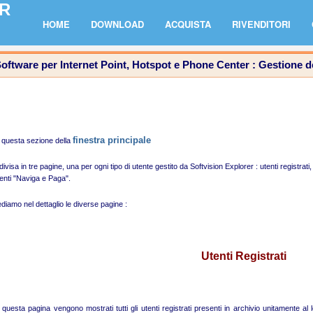
R
HOME
DOWNLOAD
ACQUISTA
RIVENDITORI
oftware per Internet Point, Hotspot e Phone Center : Gestione de
finestra principale
 questa sezione della
divisa in tre pagine, una per ogni tipo di utente gestito da Softvision Explorer : utenti registrati
enti "Naviga e Paga".
diamo nel dettaglio le diverse pagine :
Utenti Registrati
 questa pagina vengono mostrati tutti gli utenti registrati presenti in archivio unitamente al 