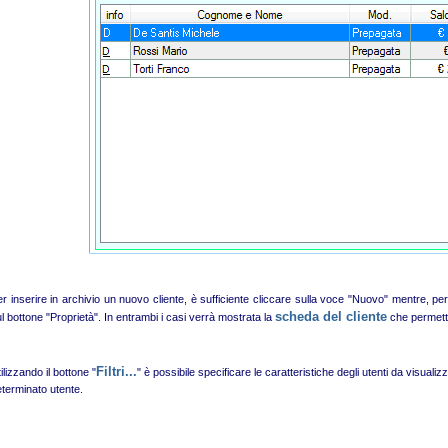
r inserire in archivio un nuovo cliente, è sufficiente cliccare sulla voce "Nuovo" mentre, per
scheda del cliente
l bottone "Proprietà". In entrambi i casi verrà mostrata la
che permetter
Filtri...
ilizzando il bottone "
" è possibile specificare le caratteristiche degli utenti da visuali
terminato utente.